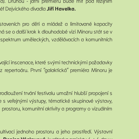
a). Druhou - jarní premiéru bude mít pod režijním
šéf Dejvického divadla
Jiří Havelka.
aveních pro děti a mládež a limitované kapacity
edná se o další krok k dlouhodobé vizi Minoru stát se v
ší spektrum uměleckých, vzdělávacích a komunitních
vající inscenace, které svými technickými požadavky
repertoáru. První “galaktická” premiéra Minoru je
odloužení trvání festivalu umožní hlubší propojení s
ce s veřejnými výstupy, tématické skupinové výstavy,
 prostoru, komunitní aktivity a programy o vizuálním
ultivaci jednoho prostoru a jeho prostředí. Výstavní