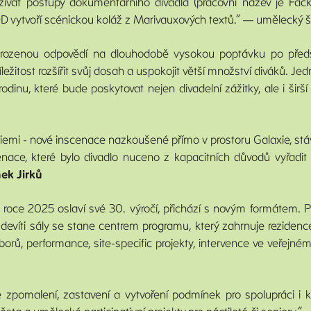
žívat postupy dokumentárního divadla (pracovní název je Fack
 DD vytvoří scénickou koláž z Marivauxových textů.“ — umělecký 
řirozenou odpovědí na dlouhodobě vysokou poptávku po předst
íležitost rozšířit svůj dosah a uspokojit větší množství diváků. J
inu, které bude poskytovat nejen divadelní zážitky, ale i šir
iemi - nové inscenace nazkoušené přímo v prostoru Galaxie, stá
ce, které bylo divadlo nuceno z kapacitních důvodů vyřadit z 
ek Jirků
 v roce 2025 oslaví své 30. výročí, přichází s novým formátem. Pr
 s devíti sály se stane centrem programu, který zahrnuje reziden
rů, performance, site-specific projekty, intervence ve veřejném
ke zpomalení, zastavení a vytvoření podmínek pro spolupráci i k