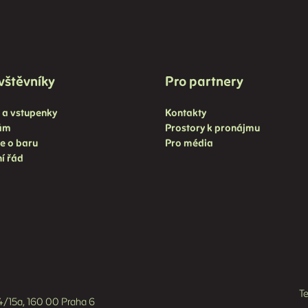
vštěvníky
Pro partnery
a vstupenky
Kontakty
nám
Prostory k pronájmu
e o baru
Pro média
í řád
Te
084/15a, 160 00 Praha 6