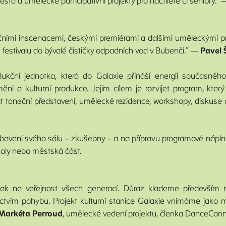
ěsta a umělecké participativní projekty pro náctileté či seniory.“
ičními inscenacemi, českými premiérami a dalšími uměleckými 
festivalu do bývalé čističky odpadních vod v Bubenči.“ —
Pavel 
dukční jednotka, která do Galaxie přináší energii současné
ní a kulturní produkce. Jejím cílem je rozvíjet program, který
at taneční představení, umělecké rezidence, workshopy, diskuse a 
vení svého sálu – zkušebny – a na přípravu programové náplně.
školy nebo městská část.
tak na veřejnost všech generací. Důraz klademe především na
nictvím pohybu. Projekt kulturní stanice Galaxie vnímáme jako 
Markéta Perroud
, umělecké vedení projektu, členka DanceCon