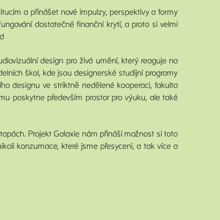
tucím a přinášet nové impulzy, perspektivy a formy
fungování dostatečné finanční krytí, a proto si velmi
ed
diovizuální design pro živá umění, který reaguje na
delních škol, kde jsou designerské studijní programy
ího designu ve striktně nedělené kooperaci, fakulta
amu poskytne především prostor pro výuku, ale také
etapách. Projekt Galaxie nám přináší možnost si toto
ikoli konzumace, které jsme přesyceni, a tak více a