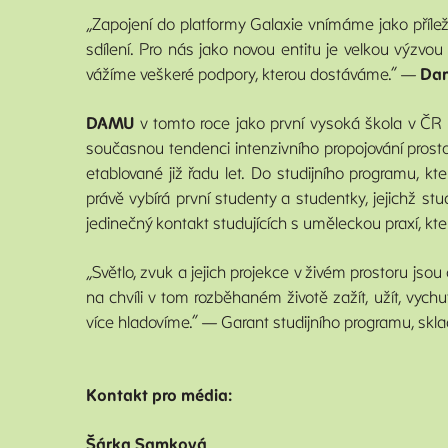
„Zapojení do platformy Galaxie vnímáme jako příle
sdílení. Pro nás jako novou entitu je velkou výzvou 
vážíme veškeré podpory, kterou dostáváme.“ —
Dan
DAMU
v tomto roce jako první vysoká škola v ČR a
současnou tendenci intenzivního propojování prostor
etablované již řadu let. Do studijního programu, k
právě vybírá první studenty a studentky, jejichž 
jedinečný kontakt studujících s uměleckou praxí, kte
„Světlo, zvuk a jejich projekce v živém prostoru js
na chvíli v tom rozběhaném životě zažít, užít, vyc
více hladovíme.” — Garant studijního programu, s
Kontakt pro média:
Šárka Samková