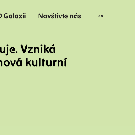
 Galaxii
Navštivte nás
cs
en
uje. Vzniká
nová kulturní