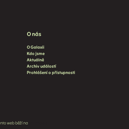
O nás
O Galaxii
Kdo jsme
Aktuálně
Archiv událostí
Prohlášení o přístupnosti
nto web běží na
solidpixels.