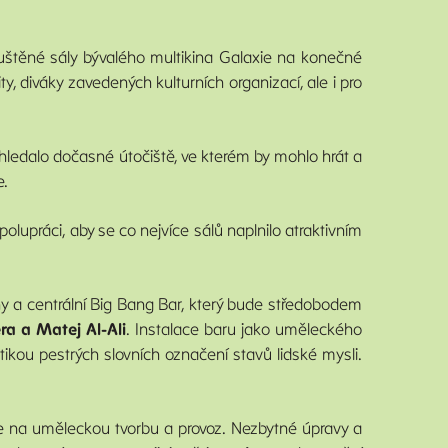
uštěné sály bývalého multikina Galaxie na konečné
ty, diváky zavedených kulturních organizací, ale i pro
 hledalo dočasné útočiště, ve kterém by mohlo hrát a
e.
olupráci, aby se co nejvíce sálů naplnilo atraktivním
ny a centrální Big Bang Bar, který bude středobodem
era a Matej Al-Ali
. Instalace baru jako uměleckého
ikou pestrých slovních označení stavů lidské mysli.
ele na uměleckou tvorbu a provoz. Nezbytné úpravy a