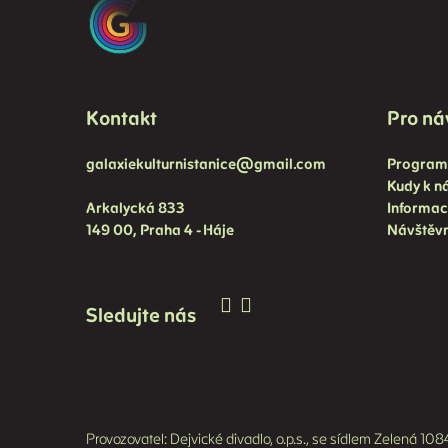
Kontakt
Pro ná
galaxiekulturnistanice@gmail.com
Program 
Kudy k 
Arkalycká 833
Informac
149 00, Praha 4 - Háje
Návštěvn
Sledujte nás
Provozovatel: Dejvické divadlo, o.p.s., se sídlem Zelená 1