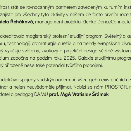
žitost stát se rovnocenným partnerem zavedeným kulturním insti
zajistit pro všechny tyto aktivity v našem de facto prvním roce 
iela Řeháková
, management projektu, členka DanceConnect
kreditovala magisterský profesní studijní program Světelný a au
u, technologií, dramaturgie a režie a na trendy evropských diva
terý vyučuje světelný, zvukový a projekční design včetně výstavn
studium započne na podzim roku 2025. Galaxie studijnímu progr
rý přirozeně nese také potenciál tvůrčího propojení.
ou odjakživa spojeny s lidským rodem při všech jeho existenčních 
hutnat a nejen neuvědoměle přijímat. Nabízí se nám PROSTOR, n
kladatel a pedagog DAMU
prof. MgA Vratislav Šrámek