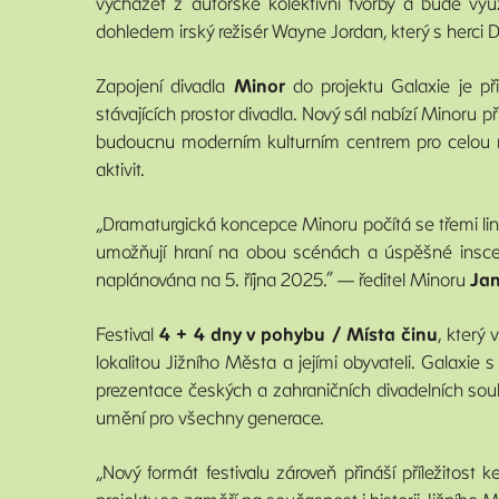
vycházet z autorské kolektivní tvorby a bude vyu
dohledem irský režisér Wayne Jordan, který s herci
Zapojení divadla
Minor
do projektu Galaxie je p
stávajících prostor divadla. Nový sál nabízí Minoru př
budoucnu moderním kulturním centrem pro celou rod
aktivit.
„Dramaturgická koncepce Minoru počítá se třemi lin
umožňují hraní na obou scénách a úspěšné inscena
naplánována na 5. října 2025.“ — ředitel Minoru
Jan
Festival
4 + 4 dny v pohybu / Místa činu
, který
lokalitou Jižního Města a jejími obyvateli. Galaxie
prezentace českých a zahraničních divadelních soubo
umění pro všechny generace.
„Nový formát festivalu zároveň přináší příležitost 