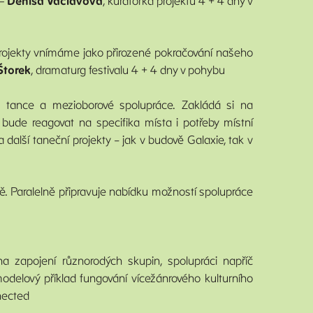
 —
Denisa Václavová
, kurátorka projektu 4 + 4 dny v
projekty vnímáme jako přirozené pokračování našeho
Štorek
, dramaturg festivalu 4 + 4 dny v pohybu
ho tance a mezioborové spolupráce. Zakládá si na
 bude reagovat na specifika místa i potřeby místní
další taneční projekty – jak v budově Galaxie, tak v
 Paralelně připravuje nabídku možností spolupráce
 zapojení různorodých skupin, spolupráci napříč
modelový příklad fungování vícežánrového kulturního
nected