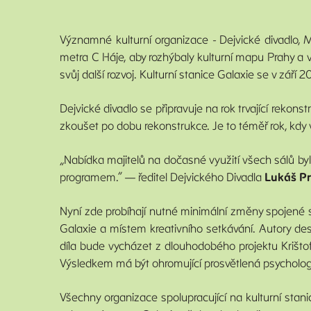
Významné kulturní organizace - Dejvické divadlo,
metra C Háje, aby rozhýbaly kulturní mapu Prahy a v j
svůj další rozvoj. Kulturní stanice Galaxie se v zář
Dejvické divadlo se připravuje na rok trvající reko
zkoušet po dobu rekonstrukce. Je to téměř rok, kdy
„Nabídka majitelů na dočasné využití všech sálů byla
programem.“ — ředitel Dejvického Divadla
Lukáš P
Nyní zde probíhají nutné minimální změny spojené s
Galaxie a místem kreativního setkávání. Autory des
díla bude vycházet z dlouhodobého projektu Krištof
Výsledkem má být ohromující prosvětlená psycholog
Všechny organizace spolupracující na kulturní stan