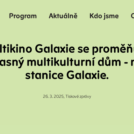
Program
Aktuálně
Kdo jsme
O
tikino Galaxie se proměň
asný multikulturní dům - 
stanice Galaxie.
26. 3. 2025,
Tiskové zprávy