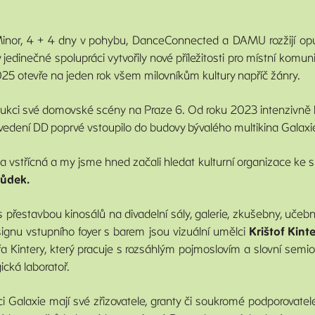
 Minor, 4 + 4 dny v pohybu, DanceConnected a DAMU rozžijí op
edinečné spolupráci vytvořily nové příležitosti pro místní komuni
í 2025 otevře na jeden rok všem milovníkům kultury napříč žánry.
nstrukci své domovské scény na Praze 6. Od roku 2023 intenzivně
 vedení DD poprvé vstoupilo do budovy bývalého multikina Galaxi
 vstřícná a my jsme hned začali hledat kulturní organizace ke sp
růdek.
 přestavbou kinosálů na divadelní sály, galerie, zkušebny, učeb
ignu vstupního foyer s barem jsou vizuální umělci
Krištof Kint
a Kintery, který pracuje s rozsáhlým pojmoslovím a slovní semiot
ická laboratoř.
ici Galaxie mají své zřizovatele, granty či soukromé podporovat