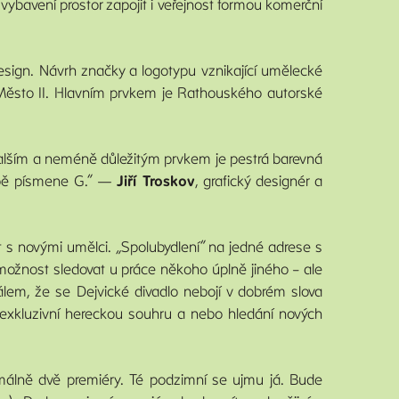
 vybavení prostor zapojit i veřejnost formou komerční
 Design. Návrh značky a logotypu vznikající umělecké
ní Město II. Hlavním prvkem je Rathouského autorské
é. Dalším a neméně důležitým prvkem je pestrá barevná
době písmene G.“ —
Jiří Troskov
, grafický designér a
vat s novými umělci. „Spolubydlení“ na jedné adrese s
ožnost sledovat u práce někoho úplně jiného – ale
álem, že se Dejvické divadlo nebojí v dobrém slova
í, exkluzivní hereckou souhru a nebo hledání nových
imálně dvě premiéry. Té podzimní se ujmu já. Bude