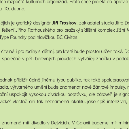
ích rozpočtů kulturních organizací. Proto chce projekt do úprav a
na 10. dubna.
ájích je grafický designér
Jiří Troskov
, zakladatel studia Jitro
ho řešení Jiřího Rathouského pro pražský sídlištní komplex Již
e Type Foundry pod hlavičkou BC Civitas.
ě čitelné i pro rodiny s dětmi, pro které bude prostor určen tak
teré společně v pěti barevných proudech vytvářejí značku v po
e jednak přiblížit úplně jinému typu publika, tak také spolupraco
vadla, výtvarného umění bude znamenat nové žánrové impulsy, m
možní uspokojit vysokou diváckou poptávku, ale zároveň je sign
jvické“ vlastně ani tak neznamená lokalitu, jako spíš intenzivn
hno znamená mít divadlo v Dejvicích. V Galaxii budeme mít min