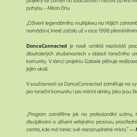
projekty se zaměří na současnost i historii Jižního M
pohybu – Místa činu
„Oživení legendárního multiplexu na Hájích zahran
nomádství, které začalo už v roce 1998 přemístěním 
DanceConnected
je nově vzniklá nezávislá pro
dlouholetých zkušenostech v oblasti tanečního umě
komunity. V rámci projektu Galaxie plánuje realizov
jejím okolí.
V současnosti se DanceConnected zaměřuje na vyba
pro taneční komunitu i pro místní aktéry, jako jsou 
„Program zaměříme jak na profesionální scénu, 
disciplínami a oživení veřejného prostoru prostřed
centra, kde má tanec své nezastupitelné místo.“ —