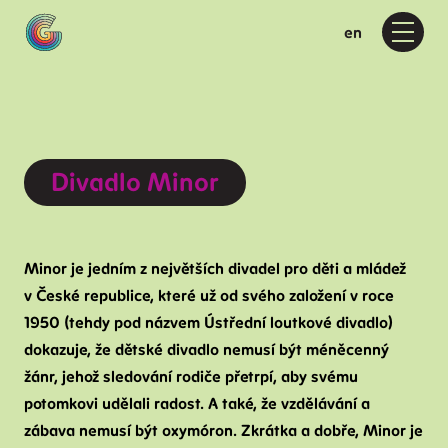
cs
en
Menu
Pr
Ak
Kd
D
Divadlo Minor
4
D
D
Minor je jedním z největších divadel pro děti a mládež
D
v České republice, které už od svého založení v roce
O 
1950 (tehdy pod názvem Ústřední loutkové divadlo)
dokazuje, že dětské divadlo nemusí být méněcenný
O
žánr, jehož sledování rodiče přetrpí, aby svému
F
potomkovi udělali radost. A také, že vzdělávání a
P
zábava nemusí být oxymóron. Zkrátka a dobře, Minor je