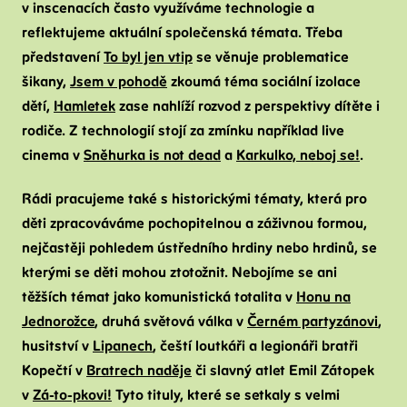
v inscenacích často využíváme technologie a
reflektujeme aktuální společenská témata. Třeba
představení
To byl jen vtip
se věnuje problematice
šikany,
Jsem v pohodě
zkoumá téma sociální izolace
dětí,
Hamletek
zase nahlíží rozvod z perspektivy dítěte i
rodiče. Z technologií stojí za zmínku například live
cinema v
Sněhurka is not dead
a
Karkulko, neboj se!
.
Rádi pracujeme také s historickými tématy, která pro
děti zpracováváme pochopitelnou a záživnou formou,
nejčastěji pohledem ústředního hrdiny nebo hrdinů, se
kterými se děti mohou ztotožnit. Nebojíme se ani
těžších témat jako komunistická totalita v
Honu na
Jednorožce
, druhá světová válka v
Černém partyzánovi
,
husitství v
Lipanech
, čeští loutkáři a legionáři bratři
Kopečtí v
Bratrech naděje
či slavný atlet Emil Zátopek
v
Zá-to-pkovi!
Tyto tituly, které se setkaly s velmi