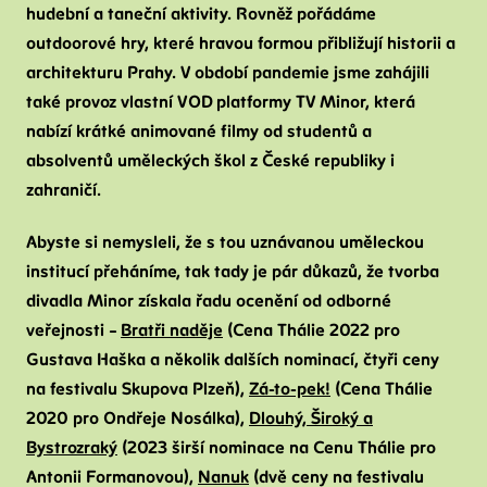
hudební a taneční aktivity. Rovněž pořádáme
outdoorové hry, které hravou formou přibližují historii a
architekturu Prahy. V období pandemie jsme zahájili
také provoz vlastní VOD platformy TV Minor, která
nabízí krátké animované filmy od studentů a
absolventů uměleckých škol z České republiky i
zahraničí.
Abyste si nemysleli, že s tou uznávanou uměleckou
institucí přeháníme, tak tady je pár důkazů, že tvorba
divadla Minor získala řadu ocenění od odborné
veřejnosti –
Bratři naděje
(Cena Thálie 2022 pro
Gustava Haška a několik dalších nominací, čtyři ceny
na festivalu Skupova Plzeň),
Zá-to-pek!
(Cena Thálie
2020 pro Ondřeje Nosálka),
Dlouhý, Široký a
Bystrozraký
(2023 širší nominace na Cenu Thálie pro
Antonii Formanovou),
Nanuk
(dvě ceny na festivalu