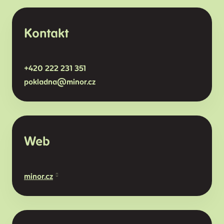
Kontakt
+420
222 231 351
pokladna@minor.
cz
Web
minor.cz