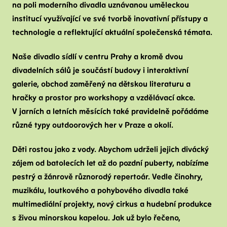
na poli moderního divadla uznávanou uměleckou
Na
institucí využívající ve své tvorbě inovativní přístupy a
K
technologie a reflektující aktuální společenská témata.
V
Naše divadlo sídlí v centru Prahy a kromě dvou
B
divadelních sálů je součástí budovy i interaktivní
K
galerie, obchod zaměřený na dětskou literaturu a
P
hračky a prostor pro workshopy a vzdělávací akce.
Č
V jarních a letních měsících také pravidelně pořádáme
různé typy outdoorových her v Praze a okolí.
Děti rostou jako z vody. Abychom udrželi jejich divácký
zájem od batolecích let až do pozdní puberty, nabízíme
pestrý a žánrově různorodý repertoár. Vedle činohry,
muzikálu, loutkového a pohybového divadla také
multimediální projekty, nový cirkus a hudební produkce
s živou minorskou kapelou.
Jak už bylo řečeno,