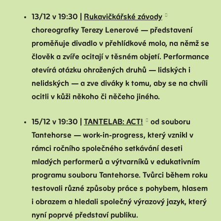
13/12 v 19:30 |
Rukavičkářské závody
choreografky Terezy Lenerové — představení
proměňuje divadlo v přehlídkové molo, na němž se
člověk a zvíře ocitají v těsném objetí. Performance
otevírá otázku ohrožených druhů — lidských i
nelidských — a zve diváky k tomu, aby se na chvíli
ocitli v kůži někoho či něčeho jiného.
15/12 v 19:30 |
TANTELAB: ACT!
od souboru
Tantehorse — work-in-progress, který vznikl v
rámci ročního společného setkávání deseti
mladých performerů a výtvarníků v edukativním
programu souboru Tantehorse. Tvůrci během roku
testovali různé způsoby práce s pohybem, hlasem
i obrazem a hledali společný výrazový jazyk, který
nyní poprvé představí publiku.