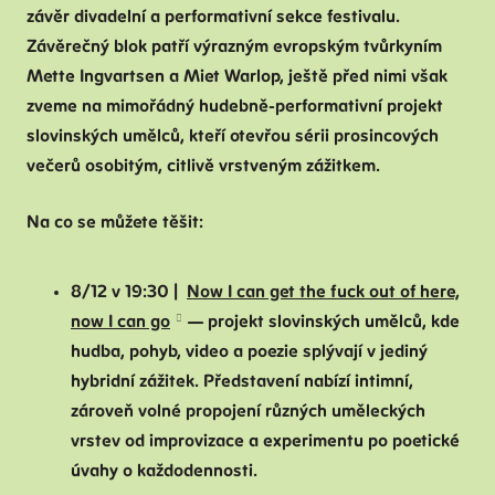
Na
závěr divadelní a performativní sekce festivalu.
Závěrečný blok patří výrazným evropským tvůrkyním
K
Mette Ingvartsen a Miet Warlop, ještě před nimi však
V
zveme na mimořádný hudebně-performativní projekt
B
slovinských umělců, kteří otevřou sérii prosincových
K
večerů osobitým, citlivě vrstveným zážitkem.
P
Na co se můžete těšit:
Č
8/12 v 19:30 |
Now I can get the fuck out of here,
now I can go
— projekt slovinských umělců, kde
hudba, pohyb, video a poezie splývají v jediný
hybridní zážitek. Představení nabízí intimní,
zároveň volné propojení různých uměleckých
vrstev od improvizace a experimentu po poetické
úvahy o každodennosti.