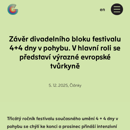
cs
en
Menu
Pr
Ak
Kd
Závěr divadelního bloku festivalu
D
4+4 dny v pohybu. V hlavní roli se
4
představí výrazné evropské
D
tvůrkyně
D
D
5. 12. 2025,
Články
O 
O
F
Třicátý ročník festivalu současného umění 4 + 4 dny v
P
pohybu se chýlí ke konci a prosinec přináší intenzivní