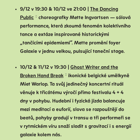
9/12 v 19:30 & 10/12 ve 21:00 |
The Dancing
Public
choreografky Mette Ingvartsen — sólová
performance, která zkoumá fenomén kolektivního
tance a extáze inspirované historickými
„tančícími epidemiemi“. Mette promění foyer
Galaxie v jednu velkou, pulsující taneční stage.
10/12 & 11/12 v 19:30 |
Ghost Writer and the
Broken Hand Break
ikonické belgické umělkyně
Miet Warlop. Ta svůj jedinečný koncertní rituál
věnuje k třicátému výročí přímo festivalu 4 + 4
dny v pohybu. Hudební i fyzická jízda balancuje
mezi meditací a euforií, slova se rozpouštějí do
beatů, pohyby gradují v transu a tři performeři se
v rytmickém víru snaží sladit s gravitací i s energií
galaxie kolem nás.