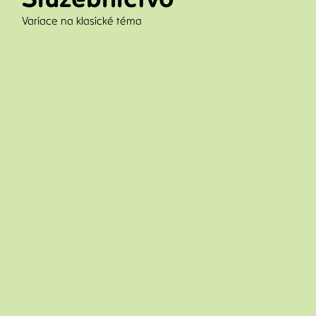
Variace na klasické téma
divadlo
VYPRODÁNO
14/9
19:30
Dejvické divadlo
Fifty
Nerealizované trojky, zrušené grupáče
divadlo
VYPRODÁNO