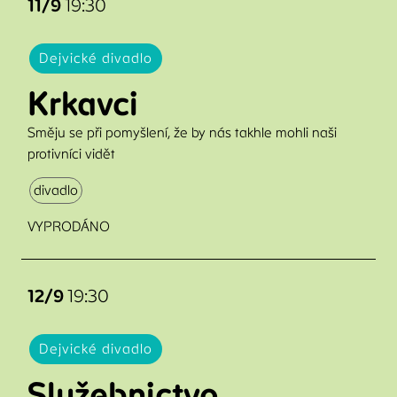
11/9
19:30
Dejvické divadlo
Krkavci
Směju se při pomyšlení, že by nás takhle mohli naši
protivníci vidět
divadlo
VYPRODÁNO
12/9
19:30
Dejvické divadlo
Služebnictvo
en
cs