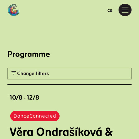
en
cs
Menu
Pr
Wh
D
F
Moti
Programme
M
D
Change filters
D
Ab
10/8 - 12/8
A
P
DanceConnected
F
Věra Ondrašíková &
Vis