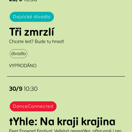
Dejvické divadlo
Tři zmrzlí
Chcete led? Bude tu hned!
divadlo
VYPRODÁNO
30/9
10:30
DanceConnected
tYhle: Na kraji krajina
Feet Forward Festival. Veřejná generálka, přístupné i pro