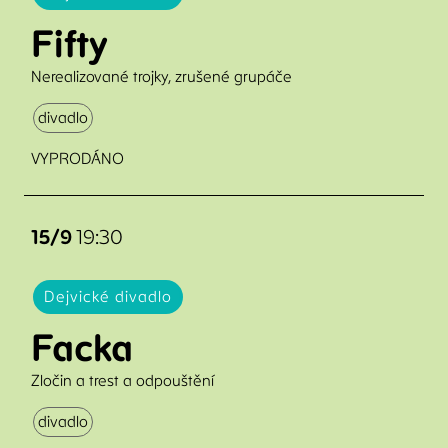
Fifty
Nerealizované trojky, zrušené grupáče
divadlo
VYPRODÁNO
15/9
19:30
Dejvické divadlo
Facka
Zločin a trest a odpouštění
divadlo