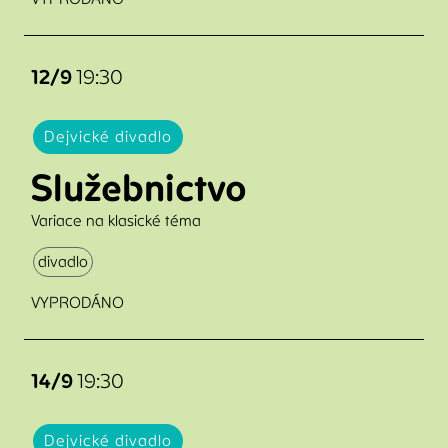
12/9
19:30
Dejvické divadlo
Služebnictvo
Variace na klasické téma
divadlo
VYPRODÁNO
14/9
19:30
Dejvické divadlo