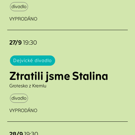
divadlo
VYPRODÁNO
27/9
19:30
Dejvické divadlo
Ztratili jsme Stalina
Groteska z Kremlu
divadlo
VYPRODÁNO
28/9
19:30