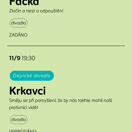
Facka
Zločin a trest a odpouštění
divadlo
ZADÁNO
11/9
19:30
Dejvické divadlo
Krkavci
Směju se při pomyšlení, že by nás takhle mohli naši
protivníci vidět
divadlo
VYPRODÁNO