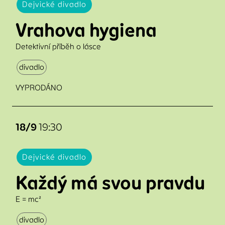
Dejvické divadlo
Vrahova hygiena
Detektivní příběh o lásce
divadlo
VYPRODÁNO
18/9
19:30
Dejvické divadlo
Každý má svou pravdu
E = mc²
divadlo