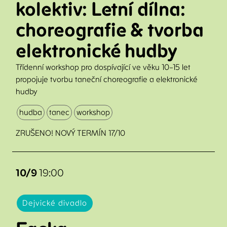
kolektiv: Letní dílna:
V
choreografie & tvorba
T
elektronické hudby
B
C
Třídenní workshop pro dospívající ve věku 10–15 let
H
propojuje tvorbu taneční choreografie a elektronické
hudby
F
hudba
tanec
workshop
ZRUŠENO! NOVÝ TERMÍN 17/10
10/9
19:00
Dejvické divadlo