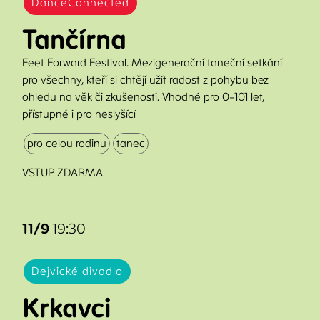
DanceConnected
Tančírna
Feet Forward Festival. Mezigenerační taneční setkání
pro všechny, kteří si chtějí užít radost z pohybu bez
ohledu na věk či zkušenosti. Vhodné pro 0–101 let,
přístupné i pro neslyšící
pro celou rodinu
tanec
VSTUP ZDARMA
11/9
19:30
Dejvické divadlo
Krkavci