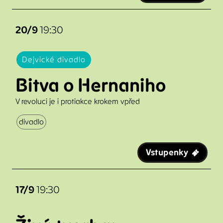
20/9
19:30
Dejvické divadlo
Bitva o Hernaniho
V revoluci je i protiakce krokem vpřed
divadlo
Vstupenky
17/9
19:30