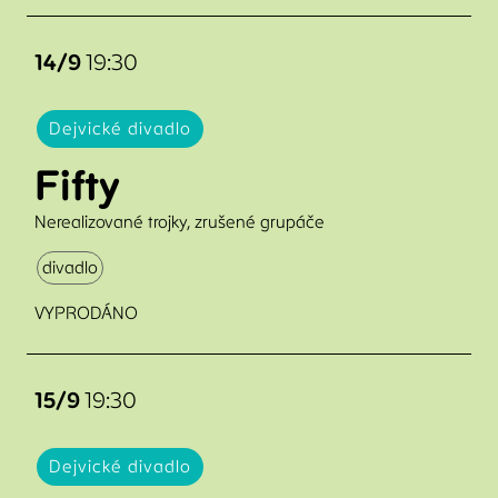
14/9
19:30
Dejvické divadlo
Fifty
Nerealizované trojky, zrušené grupáče
divadlo
VYPRODÁNO
15/9
19:30
Dejvické divadlo