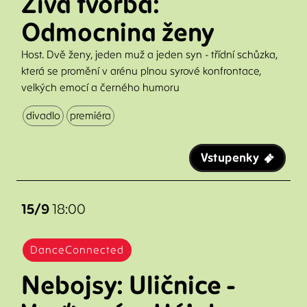
Živá tvorba:
Odmocnina ženy
Host. Dvě ženy, jeden muž a jeden syn - třídní schůzka,
která se promění v arénu plnou syrové konfrontace,
velkých emocí a černého humoru
divadlo
premiéra
Vstupenky
15/9
18:00
DanceConnected
Nebojsy: Uličnice -