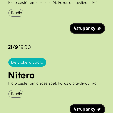
Hra o cestě tam a zase zpět. Pokus o pravdivou fikci
V
divadlo
T
B
Vstupenky
C
H
21/9
19:30
F
Dejvické divadlo
Nitero
Hra o cestě tam a zase zpět. Pokus o pravdivou fikci
divadlo
Vstupenky