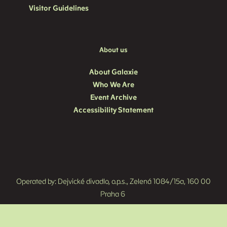
Visitor Guidelines
About us
About Galaxie
Who We Are
Event Archive
Accessibility Statement
Operated by: Dejvické divadlo, o.p.s., Zelená 1084/15a, 160 00
en
cs
Praha 6
This website runs on
solidpixels.