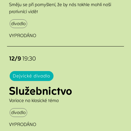
Směju se při pomyšlení, že by nás takhle mohli naši
protivníci vidět
divadlo
VYPRODÁNO
12/9
19:30
Dejvické divadlo
Služebnictvo
Variace na klasické téma
divadlo
VYPRODÁNO