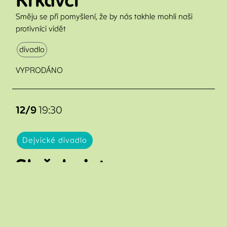
Krkavci
Směju se při pomyšlení, že by nás takhle mohli naši
protivníci vidět
divadlo
VYPRODÁNO
12/9
19:30
en
Dejvické divadlo
cs
Služebnictvo
Variace na klasické téma
divadlo
VYPRODÁNO